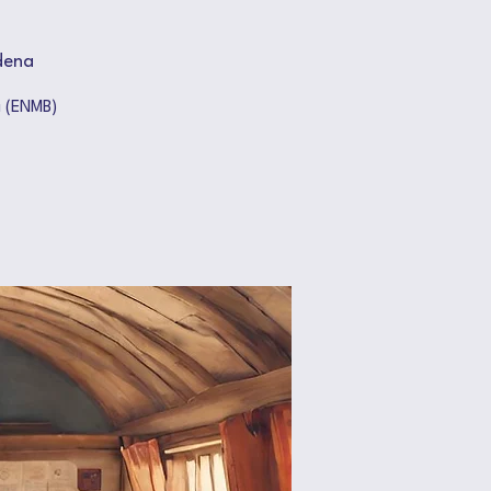
dena
a (ENMB)