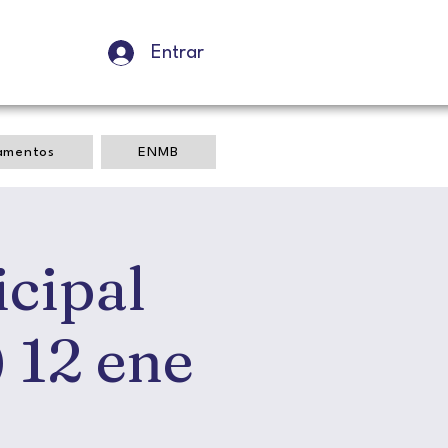
Entrar
amentos
ENMB
cipal
 12 ene