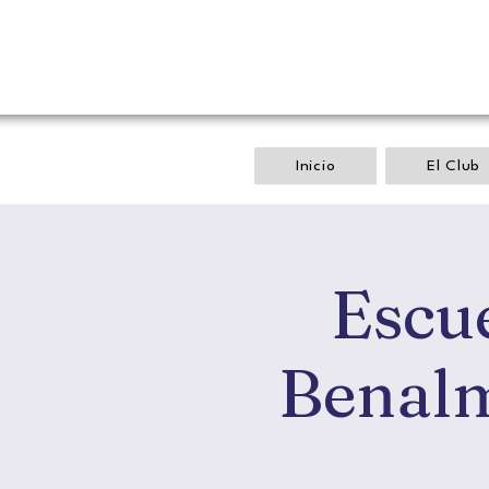
Inicio
El Club
Escu
Benalm