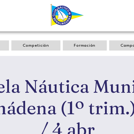
Competición
Formación
Camp
ela Náutica Muni
ádena (1º trim.)
/ 4 abr