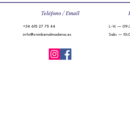
Teléfono / Email
+34 615 27 75 44
L-V: — 09:3
info@cnmbenalmadena.es
Sab: — 10: