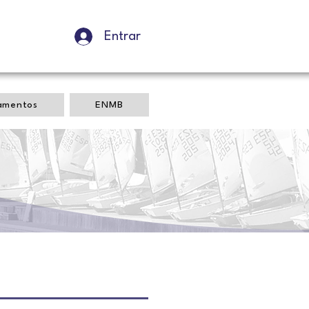
Entrar
amentos
ENMB