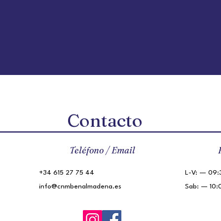
Contacto
Teléfono / Email
+34 615 27 75 44
L-V: — 09:3
info@cnmbenalmadena.es
Sab: — 10: