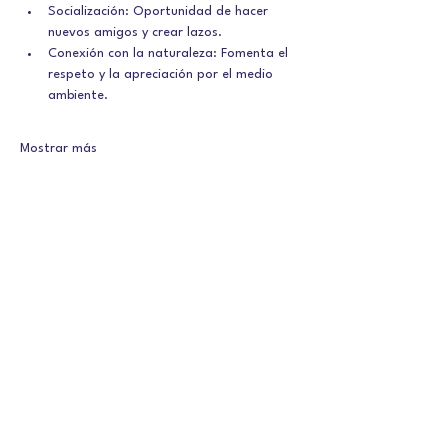
Socialización: Oportunidad de hacer 
nuevos amigos y crear lazos.
Conexión con la naturaleza: Fomenta el 
respeto y la apreciación por el medio 
ambiente.
Mostrar más
Contacto
Dirección
Av. Juan Sebastian Elcano, s/n
29630 Benalmádena