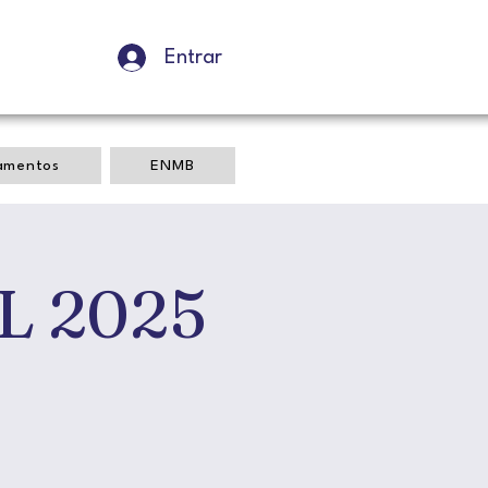
Entrar
amentos
ENMB
L 2025