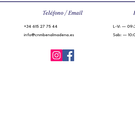
Teléfono / Email
+34 615 27 75 44
L-V: — 09:3
info@cnmbenalmadena.es
Sab: — 10: