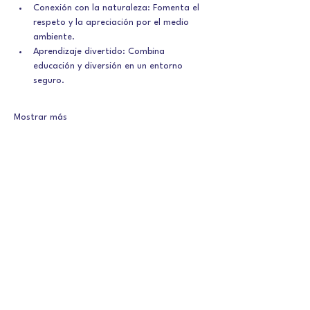
Conexión con la naturaleza: Fomenta el 
respeto y la apreciación por el medio 
ambiente.
Aprendizaje divertido: Combina 
educación y diversión en un entorno 
seguro.
Mostrar más
Contacto
Dirección
Av. Juan Sebastian Elcano, s/n